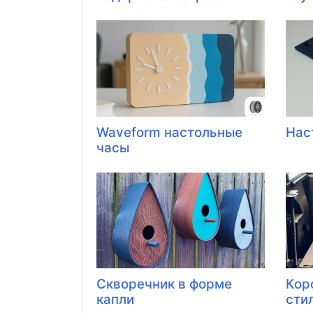
Waveform настольные
Нас
часы
Скворечник в форме
Кор
капли
стил