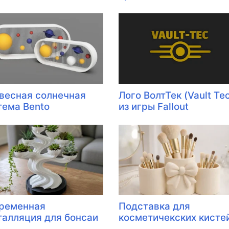
весная солнечная
Лого ВолтТек (Vault Te
тема Bento
из игры Fallout
ременная
Подставка для
талляция для бонсаи
косметичекских кисте