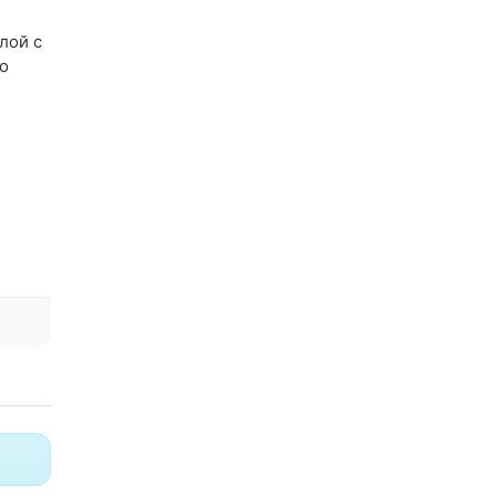
лой с
о