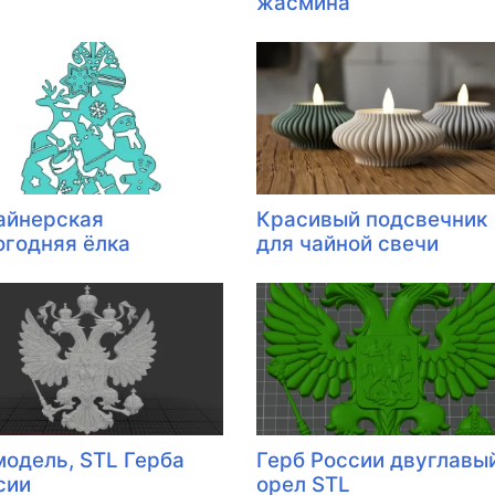
жасмина
айнерская
Красивый подсвечник
огодняя ёлка
для чайной свечи
модель, STL Герба
Герб России двуглавы
сии
орел STL