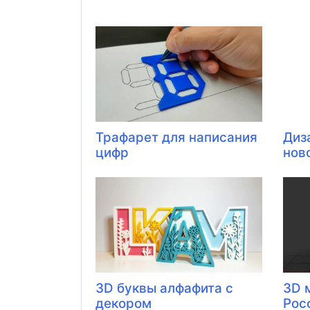
Трафарет для написания
Диз
цифр
нов
3D буквы алфафита с
3D 
декором
Рос