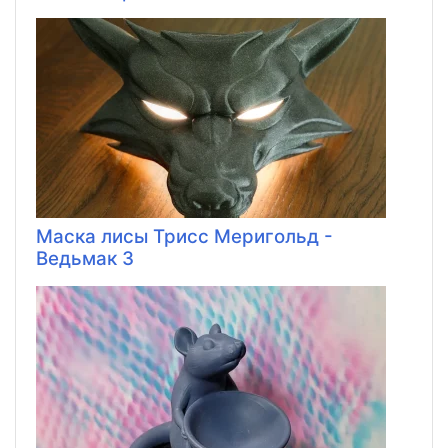
Маска лисы Трисс Меригольд -
Ведьмак 3