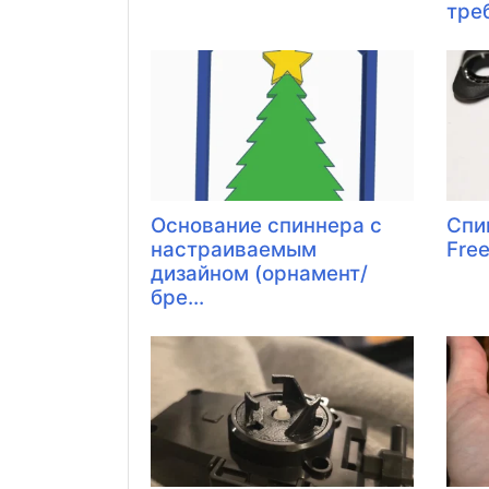
треб
Основание спиннера с
Спи
настраиваемым
Fre
дизайном (орнамент/
бре...