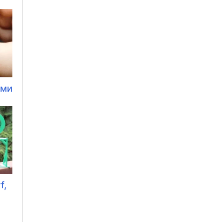
ами
f,