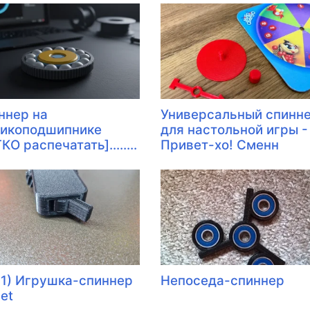
ннер на
Универсальный спинн
икоподшипнике
для настольной игры -
КО распечатать]........
Привет-хо! Сменн
в 1) Игрушка-спиннер
Непоседа-спиннер
et