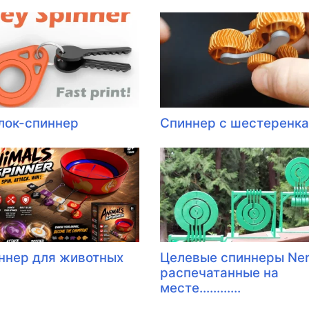
лок-спиннер
Спиннер с шестеренк
ннер для животных
Целевые спиннеры Ner
распечатанные на
месте............