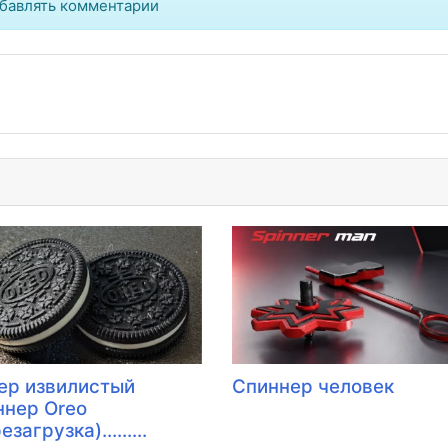
бавлять комментарии
ер извилистый
Спиннер человек
ннер Oreo
езагрузка).........