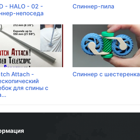
D - HALO - 02 -
Спиннер-пила
ннер-непоседа
tch Attach -
Спиннер с шестеренк
ескопический
ебок для спины с
...
ормация