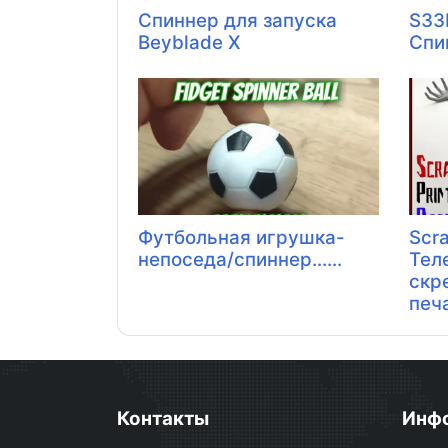
Спиннер для запуска
S33
Beyblade X
Спи
Футбольная игрушка-
Scra
непоседа/спиннер......
Тел
скр
печа
Контакты
Инф