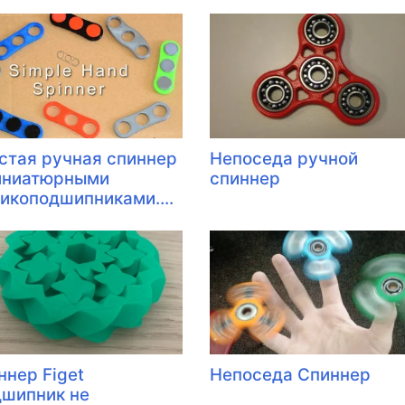
стая ручная спиннер
Непоседа ручной
иниатюрными
спиннер
икоподшипниками....
ннер Figet
Непоседа Спиннер
дшипник не