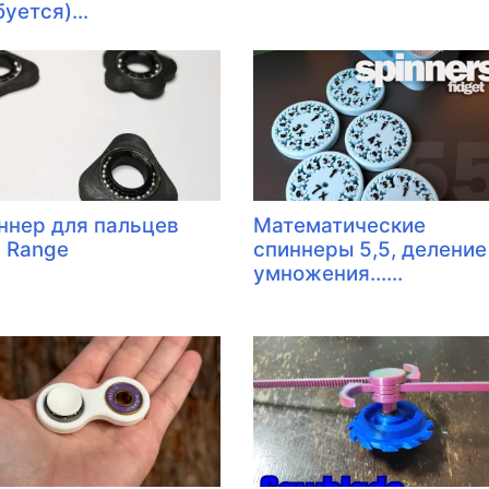
уется)...
ннер для пальцев
Математические
e Range
спиннеры 5,5, деление
умножения......