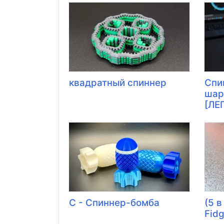
квадратный спиннер
Спи
шар
[ЛЕГ
C - Спиннер-бомба
(5 
Fidg