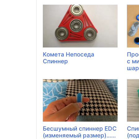
Комета Непоседа
Про
Спиннер
с м
шар
Бесшумный спиннер EDC
Спи
(изменяемый размер)......
(по