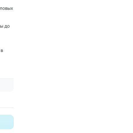
словых
ры до
 в