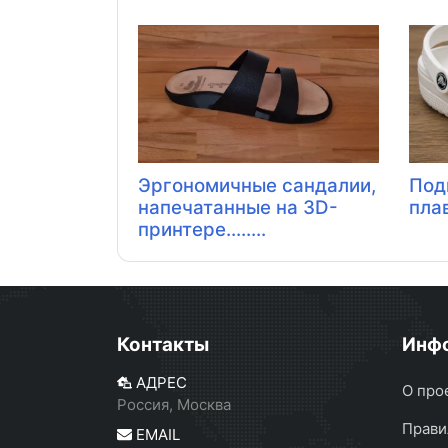
Эргономичные сандалии,
Под
напечатанные на 3D-
пла
принтере........
Контакты
Инф
АДРЕС
О про
Россия, Москва
Прави
EMAIL