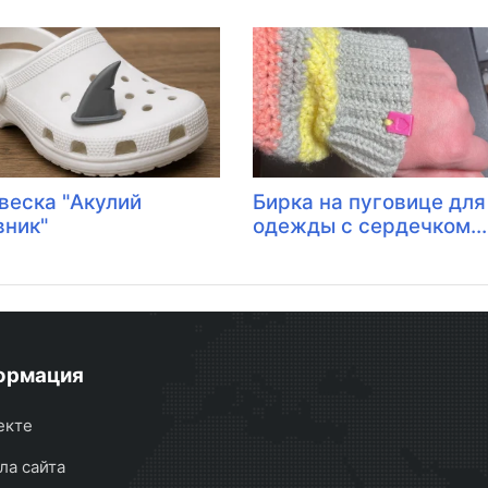
веска "Акулий
Бирка на пуговице для
вник"
одежды с сердечком....
ормация
екте
ла сайта