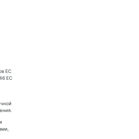
ов ЕС
 46 ЕС
очной
ения.
я
ами,