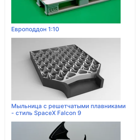
Европоддон 1:10
Мыльница с решетчатыми плавниками
- стиль SpaceX Falcon 9