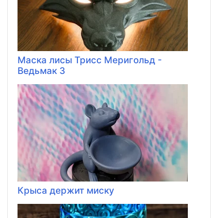
Маска лисы Трисс Меригольд -
Ведьмак 3
Крыса держит миску