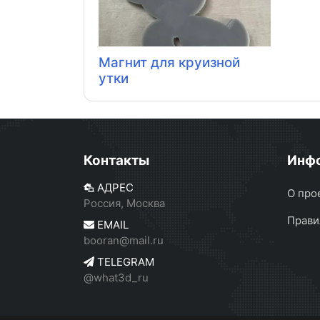
Магнит для круизной
утки
Контакты
Инф
АДРЕС
О про
Россия, Москва
Прави
EMAIL
booran@mail.ru
TELEGRAM
@what3d_ru