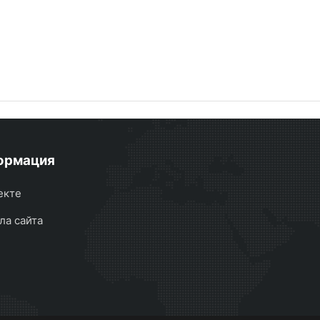
ормация
екте
ла сайта