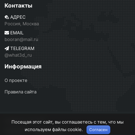
Контакты
АДРЕС
Россия, Москва
EMAIL
booran@mail.ru
TELEGRAM
@what3d_ru
Информация
О проекте
Правила сайта
what3d.ru
© 2026
Посещая этот сайт, вы соглашаетесь с тем, что мы
используем файлы cookie.
Согласен
О проекте
Правила сайта