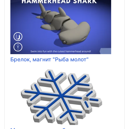
Брелок, магнит "Рыба молот"