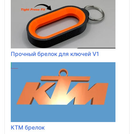
Прочный брелок для ключей V1
КТМ брелок