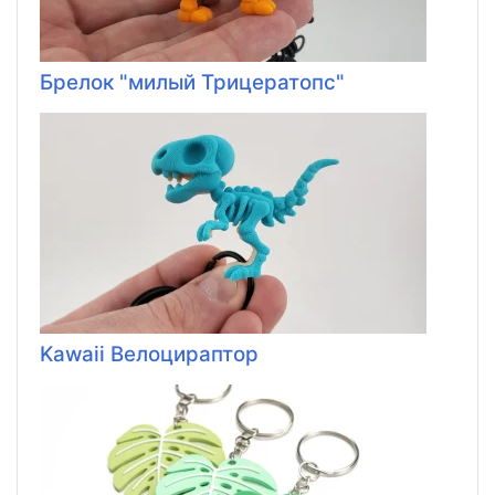
Брелок "милый Трицератопс"
Kawaii Велоцираптор