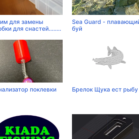
им для замены
Sea Guard - плавающи
бки для снастей........
буй
нализатор поклевки
Брелок Щука ест рыбу