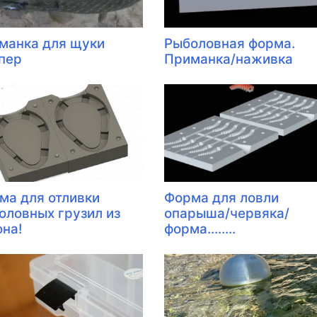
манка для щуки
Рыболовная форма.
пер
Приманка/наживка
ма для отливки
Форма для ловли
оловных грузил из
опарыша/червяка/
она!
форма........