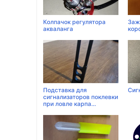
Колпачок регулятора
Заж
акваланга
коро
Подставка для
Сиг
сигнализаторов поклевки
при ловле карпа...