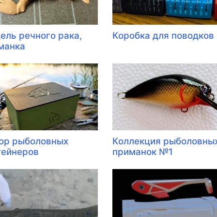
ель речного рака,
Коробка для поводков
манка
ор рыболовных
Коллекция рыболовны
тейнеров
приманок №1