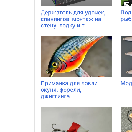
Держатель для удочек,
Под
спинингов, монтаж на
рыб
стену, лодку и т.
Приманка для ловли
Мод
окуня, форели,
джиггинга