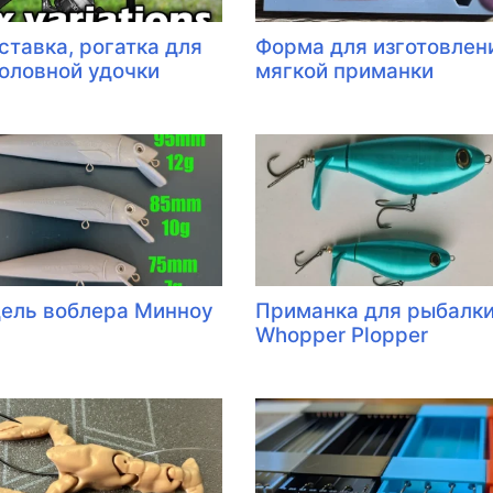
ставка, рогатка для
Форма для изготовлен
оловной удочки
мягкой приманки
ель воблера Минноу
Приманка для рыбалк
Whopper Plopper