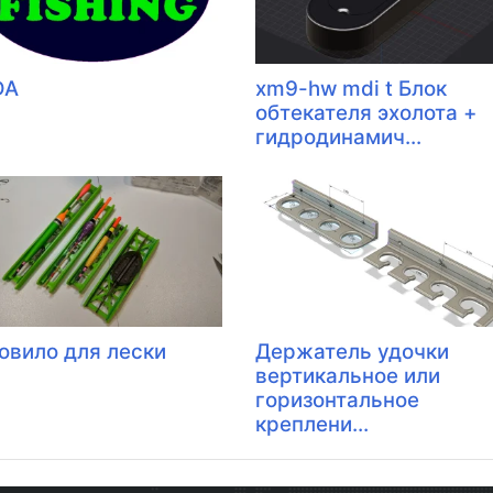
DA
xm9-hw mdi t Блок
обтекателя эхолота +
гидродинамич...
овило для лески
Держатель удочки
вертикальное или
горизонтальное
креплени...