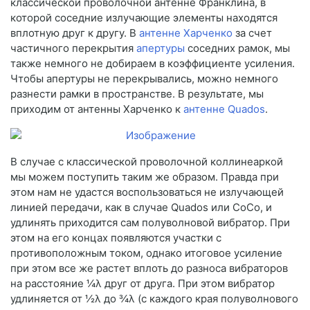
классической проволочной антенне Франклина, в
которой соседние излучающие элементы находятся
вплотную друг к другу. В
антенне Харченко
за счет
частичного перекрытия
апертуры
соседних рамок, мы
также немного не добираем в коэффициенте усиления.
Чтобы апертуры не перекрывались, можно немного
разнести рамки в пространстве. В результате, мы
приходим от антенны Харченко к
антенне Quados
.
В случае с классической проволочной коллинеаркой
мы можем поступить таким же образом. Правда при
этом нам не удастся воспользоваться не излучающей
линией передачи, как в случае Quados или CoCo, и
удлинять приходится сам полуволновой вибратор. При
этом на его концах появляются участки с
противоположным током, однако итоговое усиление
при этом все же растет вплоть до разноса вибраторов
на расстояние ¼λ друг от друга. При этом вибратор
удлиняется от ½λ до ¾λ (с каждого края полуволнового