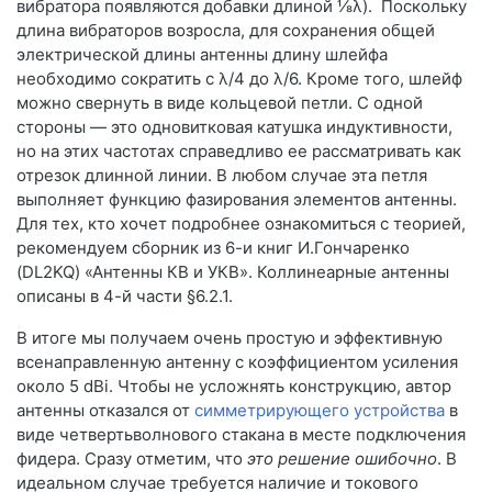
вибратора появляются добавки длиной ⅛λ). Поскольку
длина вибраторов возросла, для сохранения общей
электрической длины антенны длину шлейфа
необходимо сократить с λ/4 до λ/6. Кроме того, шлейф
можно свернуть в виде кольцевой петли. С одной
стороны — это одновитковая катушка индуктивности,
но на этих частотах справедливо ее рассматривать как
отрезок длинной линии. В любом случае эта петля
выполняет функцию фазирования элементов антенны.
Для тех, кто хочет подробнее ознакомиться с теорией,
рекомендуем сборник из 6-и книг И.Гончаренко
(DL2KQ) «Антенны КВ и УКВ». Коллинеарные антенны
описаны в 4-й части §6.2.1.
В итоге мы получаем очень простую и эффективную
всенаправленную антенну с коэффициентом усиления
около 5 dBi. Чтобы не усложнять конструкцию, автор
антенны отказался от
симметрирующего устройства
в
виде четвертьволнового стакана в месте подключения
фидера. Сразу отметим, что
это решение ошибочно
. В
идеальном случае требуется наличие и токового