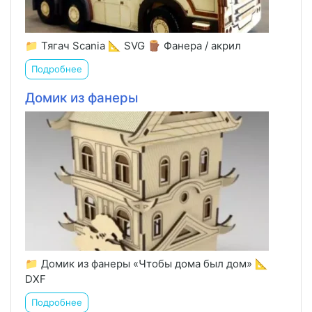
📁 Тягач Scania 📐 SVG 🪵 Фанера / акрил
Подробнее
Домик из фанеры
📁 Домик из фанеры «Чтобы дома был дом» 📐
DXF
Подробнее