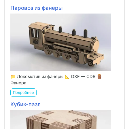
Паровоз из фанеры
📁 Локомотив из фанеры 📐 DXF — CDR 🪵
Фанера
Подробнее
Кубик-пазл