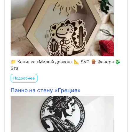
📁 Копилка «Милый дракон» 📐 SVG 🪵 Фанера 🐉
Эта
Подробнее
Панно на стену «Греция»