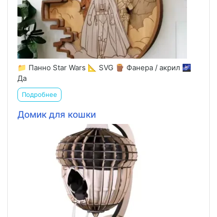
📁 Панно Star Wars 📐 SVG 🪵 Фанера / акрил 🌌
Да
Подробнее
Домик для кошки