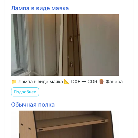
Лампа в виде маяка
📁 Лампа в виде маяка 📐 DXF — CDR 🪵 Фанера
Подробнее
Обычная полка