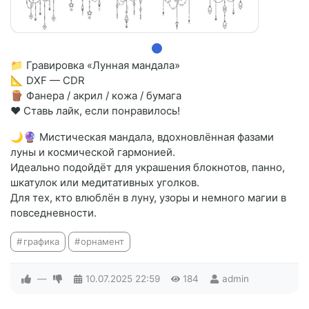
📁 Гравировка «Лунная мандала»
📐 DXF — CDR
🪵 Фанера / акрил / кожа / бумага
❤️ Ставь лайк, если понравилось!
🌙🔮 Мистическая мандала, вдохновлённая фазами
луны и космической гармонией.
Идеально подойдёт для украшения блокнотов, панно,
шкатулок или медитативных уголков.
Для тех, кто влюблён в луну, узоры и немного магии в
повседневности.
графика
орнамент
—
10.07.2025
22:59
184
admin