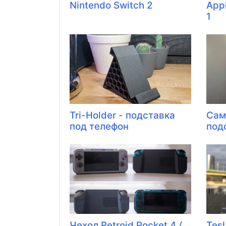
Nintendo Switch 2
App
1
Tri-Holder - подставка
Сам
под телефон
под
Чехол Retroid Pocket 4 /
Tesl