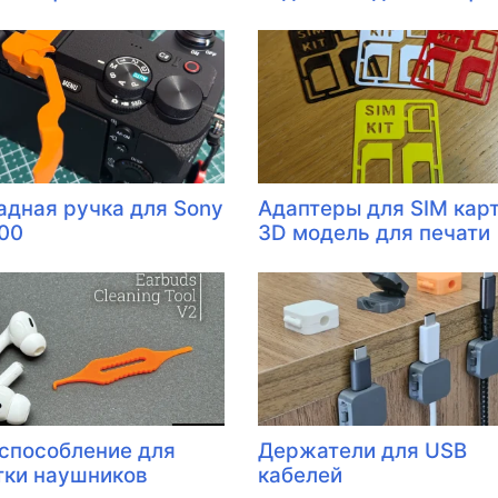
адная ручка для Sony
Адаптеры для SIM карт
00
3D модель для печати
способление для
Держатели для USB
тки наушников
кабелей