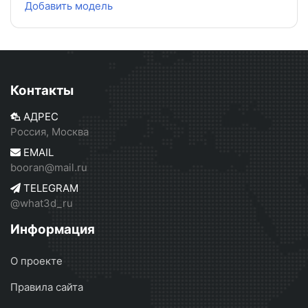
Добавить модель
Контакты
АДРЕС
Россия, Москва
EMAIL
booran@mail.ru
TELEGRAM
@what3d_ru
Информация
О проекте
Правила сайта