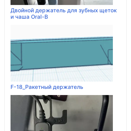
Двойной держатель для зубных щеток
и чаша Oral-B
F-18_Ракетный держатель