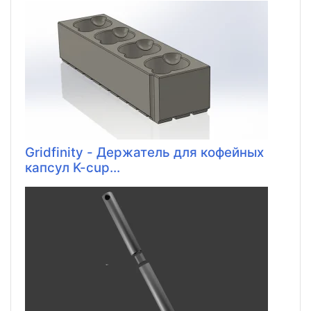
Gridfinity - Держатель для кофейных
капсул K-cup...