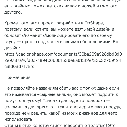
еды, чайных ложек, детских вилок и ножей и многого
другого.
Кроме того, этот проект разработан в OnShape,
поэтому, если хотите, вы можете взять мой дизайн и
обновить/изменить/модифицировать его по своему
вкусу — просто поделитесь своими обновлениями. Вот
дизайн:
https://cad.onshape.com/documents/30ba209a928dbd8d0
2e9787a/w/d0c7189406b061539e8a613b/e/33c32709124
c9fd03d7175fc
Примечания:
Не позволяйте названиям сбить вас с толку: даже если
это называется «сырные вилки», оно может подойти к
чему-то другому! Палочка для одного человека —
соломинка для другого… так что измерьте свою посуду,
прежде чем решить, какой из моих дизайнов для чего
использовать!
Стены в этих конструкциях невероятно толстые! Это