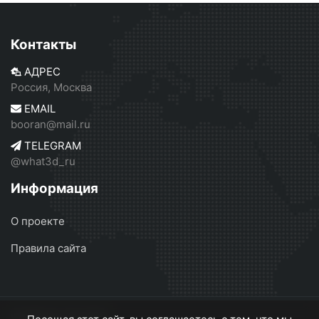
Контакты
АДРЕС
Россия, Москва
EMAIL
booran@mail.ru
TELEGRAM
@what3d_ru
Информация
О проекте
Правила сайта
what3d.ru
© 2026