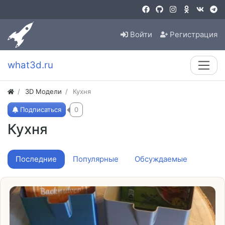
Войти
Регистрация
what3d.ru
3D Модели
Кухня
Подписаться
0
Кухня
Последние
Популярные
Обсуждаемые