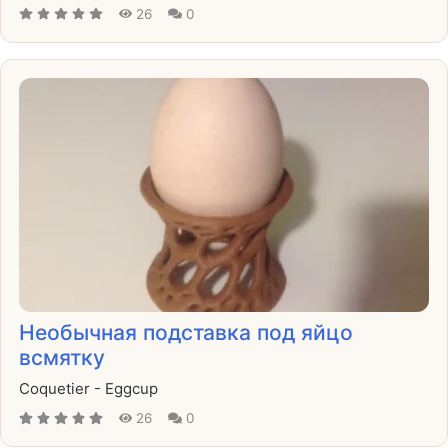
26
0
Необычная подставка под яйцо
всмятку
Coquetier - Eggcup
26
0