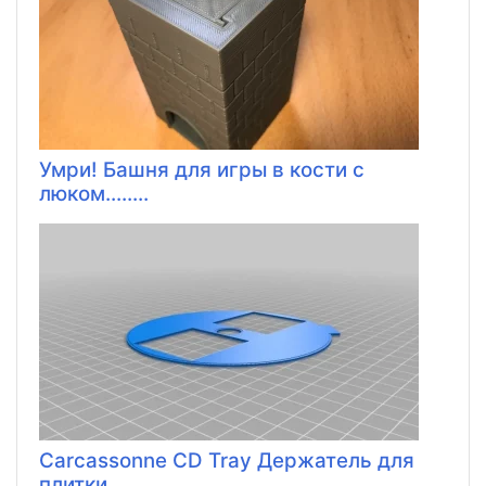
Умри! Башня для игры в кости с
люком........
Carcassonne CD Tray Держатель для
плитки