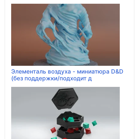
Элементаль воздуха - миниатюра D&D
(без поддержки/подходит д