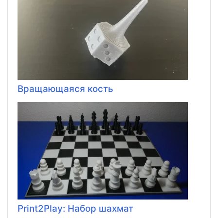
Вращающаяся кость
Print2Play: Набор шахмат