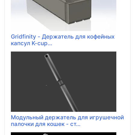
Gridfinity - Держатель для кофейных
капсул K-cup...
Модульный держатель для игрушечной
палочки для кошек - ст...