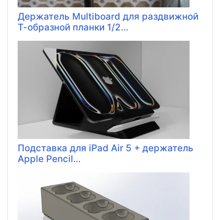
Держатель Multiboard для раздвижной
Т-образной планки 1/2...
Подставка для iPad Air 5 + держатель
Apple Pencil...