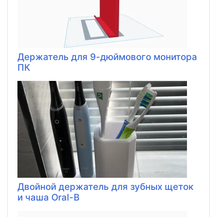
Держатель для 9-дюймового монитора
ПК
Двойной держатель для зубных щеток
и чаша Oral-B