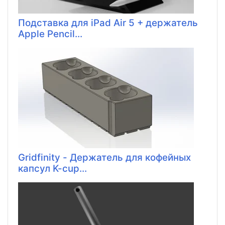
Подставка для iPad Air 5 + держатель
Apple Pencil...
Gridfinity - Держатель для кофейных
капсул K-cup...