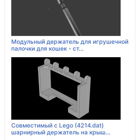
Модульный держатель для игрушечной
палочки для кошек - ст...
Совместимый с Lego (4214.dat)
шарнирный держатель на крыш...