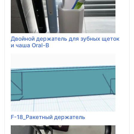
Двойной держатель для зубных щеток
и чаша Oral-B
F-18_Ракетный держатель