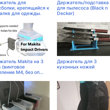
жатель для
Держатель/подставка
сболки, крепящийся к
для пылесоса (Black n
алке для одежды.
Decker)
жатель Makita на 3
Держатель для 3
а (винтовое
кухонных ножей
ление M4, без оп...