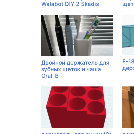
Walabot DIY 2 Skadis
щето
F-1
Двойной держатель для
дер
зубных щеток и чаша
Oral-B