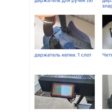
держатель для ручек (9)
дер
sna
держатель кепки. 1 слот
Чет