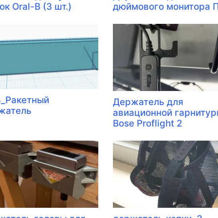
к Oral-B (3 шт.)
дюймового монитора 
8_Ракетный
Держатель для
жатель
авиационной гарниту
Bose Proflight 2