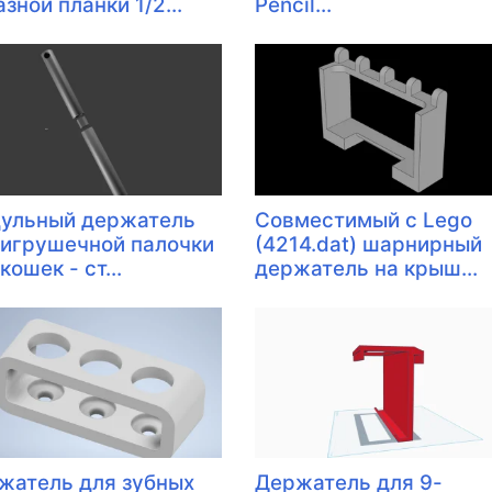
зной планки 1/2...
Pencil...
ульный держатель
Совместимый с Lego
 игрушечной палочки
(4214.dat) шарнирный
кошек - ст...
держатель на крыш...
жатель для зубных
Держатель для 9-