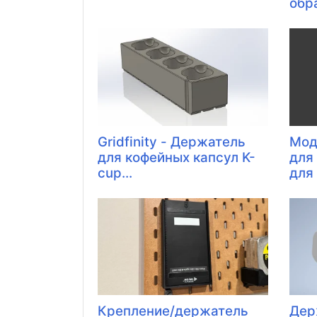
обра
Gridfinity - Держатель
Мод
для кофейных капсул K-
для
cup...
для 
Крепление/держатель
Дер