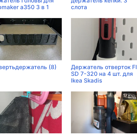
жатель головы для
держатель кепки. 3
pmaker a350 3 в 1
слота
вертьдержатель (8)
Держатель отверток F
SD 7-320 на 4 шт. для
Ikea Skadis