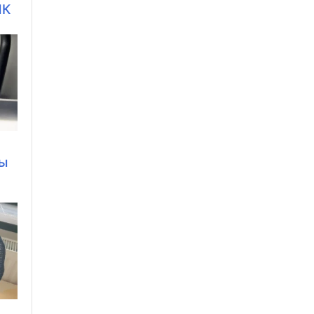
ПК
ры