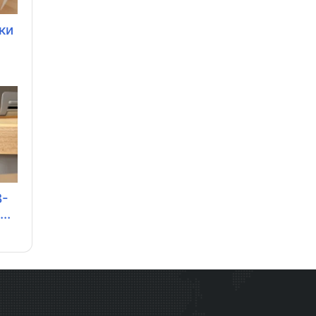
ки
B-
..