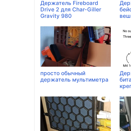
Держатель Fireboard
Дер
Drive 2 для Char-Giller
бей
Gravity 980
веш
просто обычный
Дер
держатель мультиметра
бит
креп