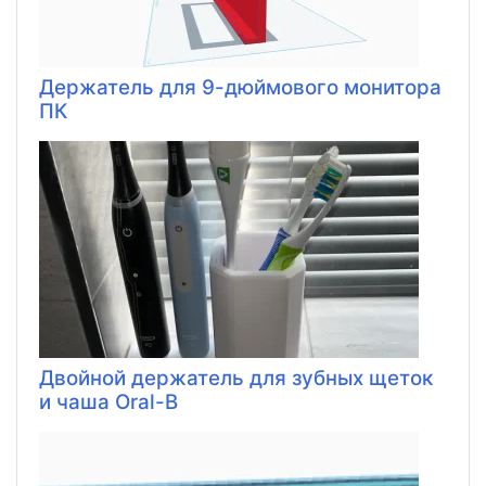
Держатель для 9-дюймового монитора
ПК
Двойной держатель для зубных щеток
и чаша Oral-B