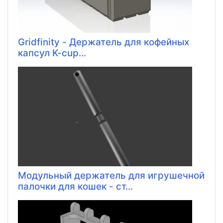
Gridfinity - Держатель для кофейных
капсул K-cup...
Модульный держатель для игрушечной
палочки для кошек - ст...