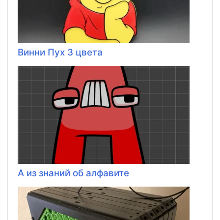
Винни Пух 3 цвета
А из знаний об алфавите