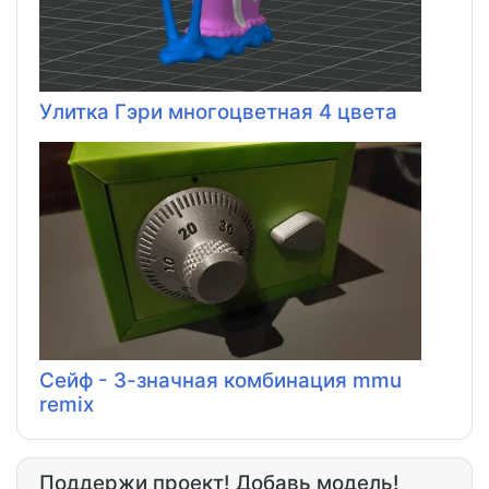
Улитка Гэри многоцветная 4 цвета
Сейф - 3-значная комбинация mmu
remix
Поддержи проект! Добавь модель!