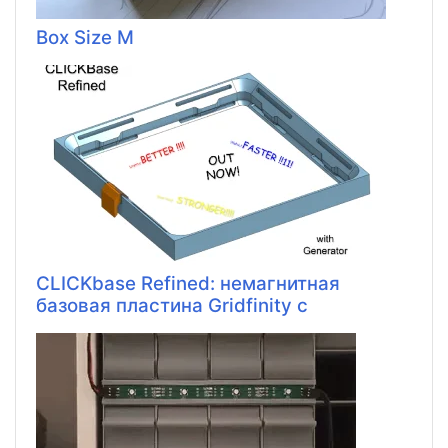
Box Size M
CLICKbase Refined: немагнитная
базовая пластина Gridfinity с