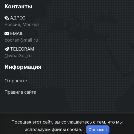
Контакты
АДРЕС
Россия, Москва
EMAIL
booran@mail.ru
TELEGRAM
@what3d_ru
Информация
О проекте
Правила сайта
what3d.ru
© 2026
Посещая этот сайт, вы соглашаетесь с тем, что мы
используем файлы cookie.
Согласен
О проекте
Правила сайта