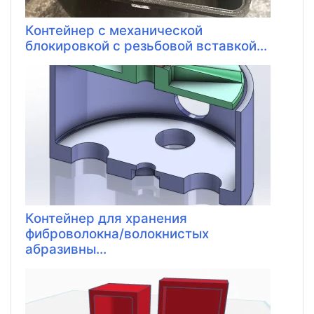
Контейнер с механической
блокировкой с резьбовой вставкой...
Контейнер для хранения
фиброволокна/волокнистых
абразивны...