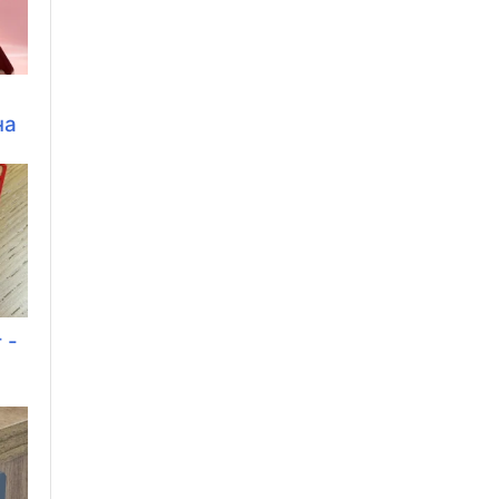
на
 -