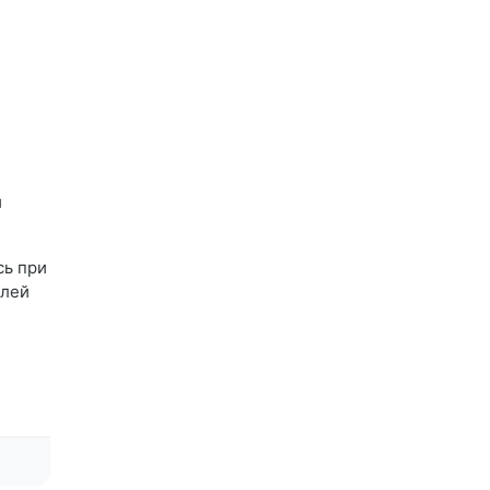
и
сь при
елей