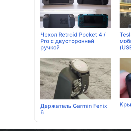
Чехол Retroid Pocket 4 /
Tesl
Pro с двусторонней
моб
ручкой
(US
Кры
Держатель Garmin Fenix ​​
6