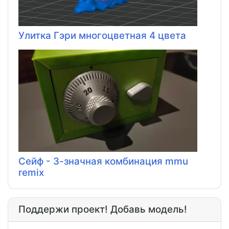
Улитка Гэри многоцветная 4 цвета
Сейф - 3-значная комбинация mmu
remix
Поддержи проект! Добавь модель!