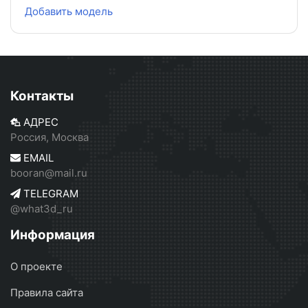
Добавить модель
Контакты
АДРЕС
Россия, Москва
EMAIL
booran@mail.ru
TELEGRAM
@what3d_ru
Информация
О проекте
Правила сайта