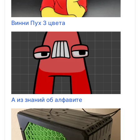
Винни Пух 3 цвета
А из знаний об алфавите