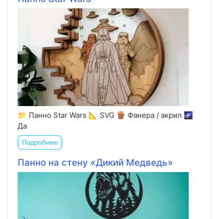
📁 Панно Star Wars 📐 SVG 🪵 Фанера / акрил 🌌
Да
Подробнее
Панно на стену «Дикий Медведь»