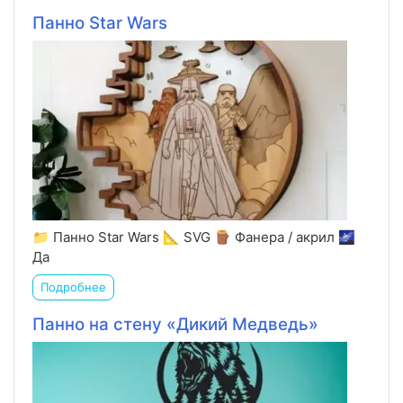
Панно Star Wars
📁 Панно Star Wars 📐 SVG 🪵 Фанера / акрил 🌌
Да
Подробнее
Панно на стену «Дикий Медведь»