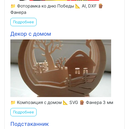
📁 Фоторамка ко дню Победы 📐 AI, DXF 🪵
Фанера
Подробнее
Декор с домом
📁 Композиция с домом 📐 SVG 🪵 Фанера 3 мм
Подробнее
Подстаканник