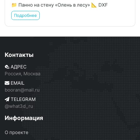
📁 Панно на стену «Олень в лесу» 📐 DXF
Подробнее
Контакты
АДРЕС
Россия, Москва
EMAIL
booran@mail.ru
TELEGRAM
@what3d_ru
Информация
О проекте