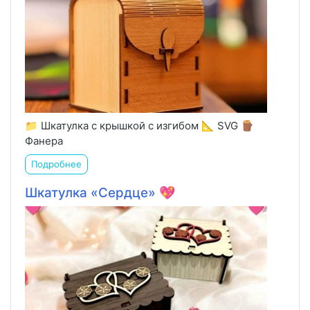
📁 Шкатулка с крышкой с изгибом 📐 SVG 🪵
Фанера
Подробнее
Шкатулка «Сердце» 💖