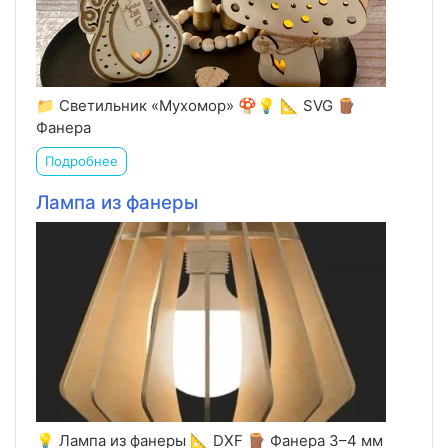
📁 Светильник «Мухомор» 🍄💡 📐 SVG 🪵
Фанера
Подробнее
Лампа из фанеры
💡 Лампа из фанеры 📐 DXF 🪵 Фанера 3–4 мм