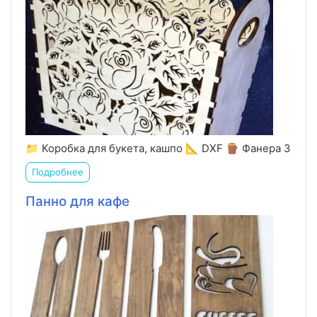
📁 Коробка для букета, кашпо 📐 DXF 🪵 Фанера 3
Подробнее
Панно для кафе