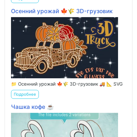
Осенний урожай 🍁🌾 3D-грузовик
📁 Осенний урожай 🍁🌾 3D-грузовик 🚚 📐 SVG
Подробнее
Чашка кофе ☕️