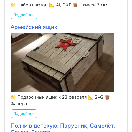
📁 Набор шахмат 📐 AI, DXF 🪵 Фанера 3 мм
Подробнее
Армейский ящик
📁 Подарочный ящик к 23 февраля 📐 SVG 🪵
Фанера
Подробнее
Полки в детскую: Парусник, Самолёт,