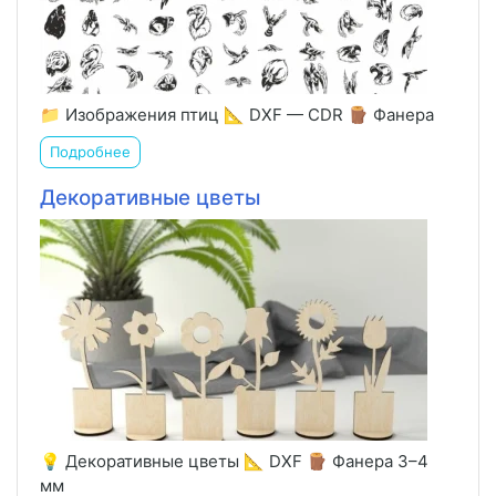
📁 Изображения птиц 📐 DXF — CDR 🪵 Фанера
Подробнее
Декоративные цветы
💡 Декоративные цветы 📐 DXF 🪵 Фанера 3–4
мм