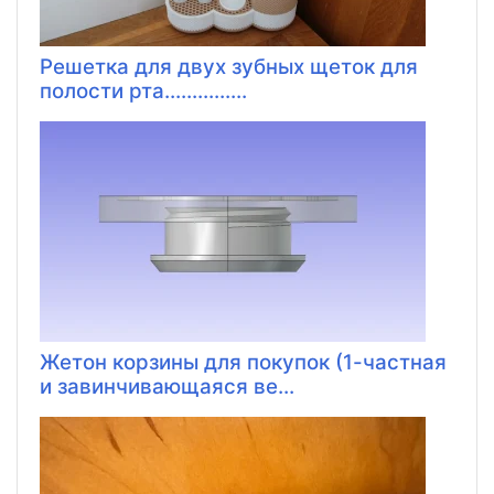
Решетка для двух зубных щеток для
полости рта...............
Жетон корзины для покупок (1-частная
и завинчивающаяся ве...