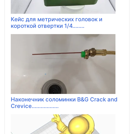
Кейс для метрических головок и
короткой отвертки 1/4........
Наконечник соломинки B&G Crack and
Crevice..................