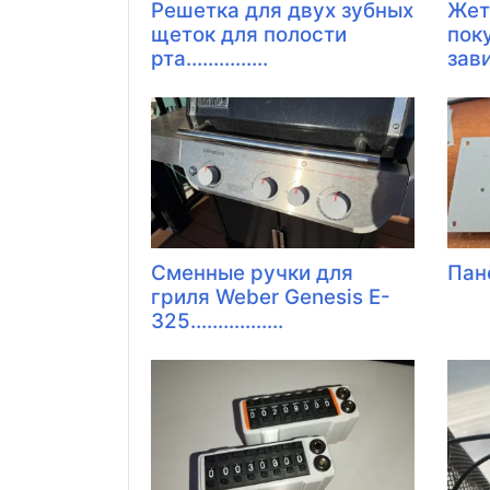
Решетка для двух зубных
Жет
щеток для полости
пок
рта...............
зав
Сменные ручки для
Пан
гриля Weber Genesis E-
325.................