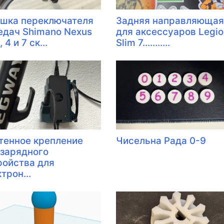
шка переключателя
Задняя направляющая
едач Shimano Nexus
для аксессуаров Legio
, 4 и 7 ск...
Slim 7...........
тенное крепление
Чисельна Рада 0-9
 зарядного
ройства для
трон...