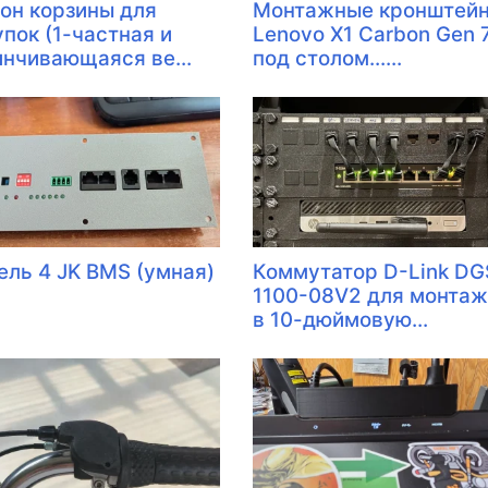
он корзины для
Монтажные кронштей
упок (1-частная и
Lenovo X1 Carbon Gen 
инчивающаяся ве...
под столом......
ель 4 JK BMS (умная)
Коммутатор D-Link DG
1100-08V2 для монта
в 10-дюймовую...