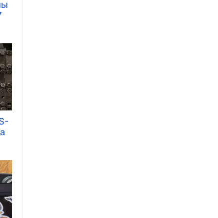
ны
7
S-
жа