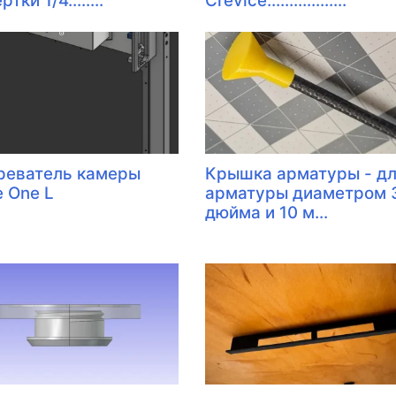
тки 1/4........
Crevice..................
реватель камеры
Крышка арматуры - д
e One L
арматуры диаметром 
дюйма и 10 м...