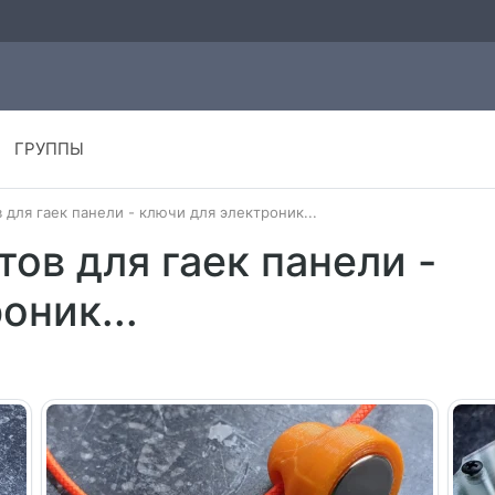
ГРУППЫ
для гаек панели - ключи для электроник...
ов для гаек панели -
оник...