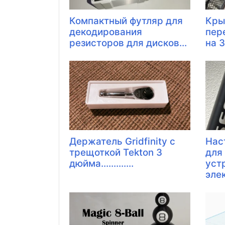
Компактный футляр для
Кры
декодирования
пер
резисторов для дисков...
на 3
Держатель Gridfinity с
Нас
трещоткой Tekton 3
для
дюйма.............
уст
элек