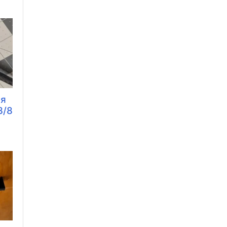
ля
3/8