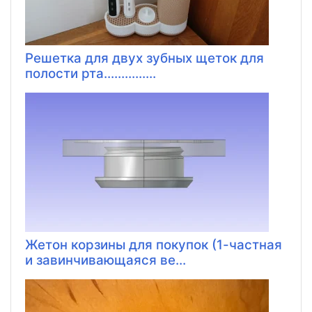
Решетка для двух зубных щеток для
полости рта...............
Жетон корзины для покупок (1-частная
и завинчивающаяся ве...