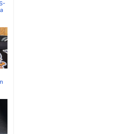
S-
жа
n