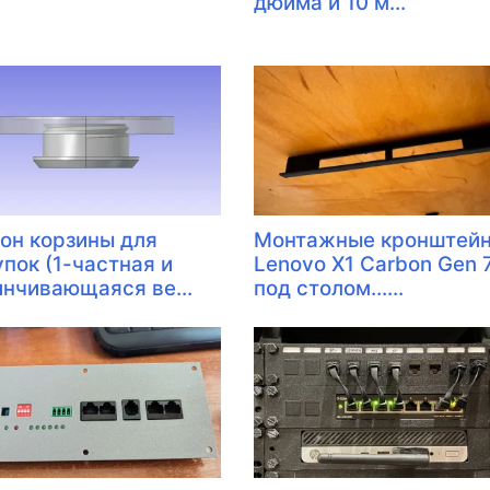
дюйма и 10 м...
он корзины для
Монтажные кронштей
упок (1-частная и
Lenovo X1 Carbon Gen 
инчивающаяся ве...
под столом......