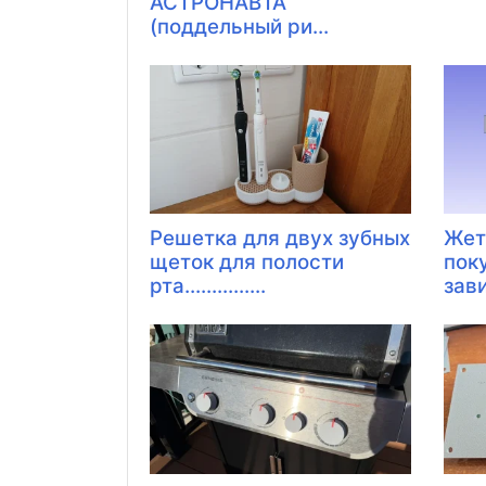
АСТРОНАВТА
(поддельный ри...
Решетка для двух зубных
Жет
щеток для полости
пок
рта...............
зав