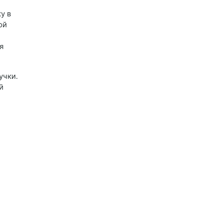
у в
ой
я
учки.
й