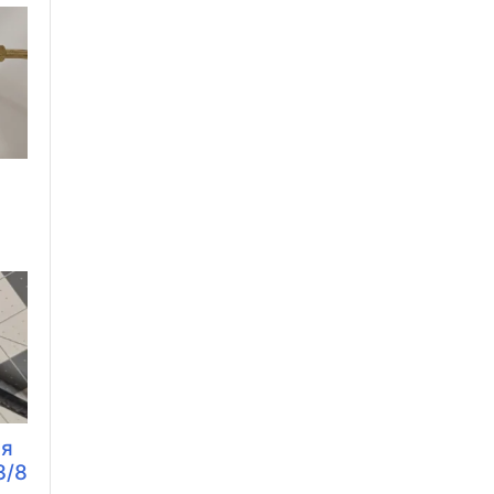
и
ля
3/8