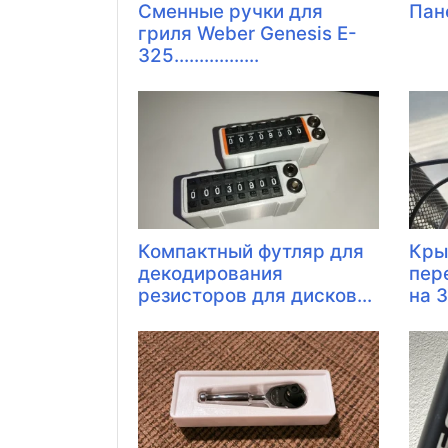
Сменные ручки для
Пан
гриля Weber Genesis E-
325.................
Компактный футляр для
Кры
декодирования
пер
резисторов для дисков...
на 3