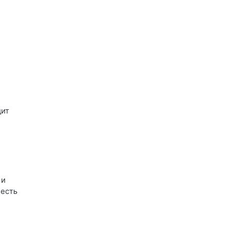
дит
 и
 есть