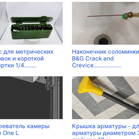
с для метрических
Наконечник соломинк
овок и короткой
B&G Crack and
тки 1/4........
Crevice..................
реватель камеры
Крышка арматуры - д
e One L
арматуры диаметром 