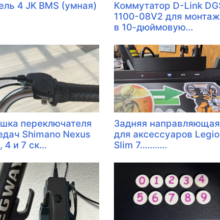
ель 4 JK BMS (умная)
Коммутатор D-Link DG
1100-08V2 для монта
в 10-дюймовую...
шка переключателя
Задняя направляющая
едач Shimano Nexus
для аксессуаров Legio
, 4 и 7 ск...
Slim 7...........