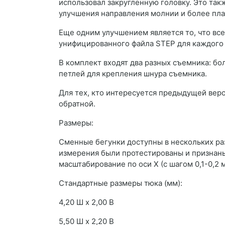
использовал закругленную головку. Это та
улучшения направления молнии и более пла
Еще одним улучшением является то, что все
унифицированного файла STEP для каждого 
В комплект входят два разных съемника: бо
петлей для крепления шнура съемника.
Для тех, кто интересуется предыдущей верс
обратной.
Размеры:
Сменные бегунки доступны в нескольких р
измерения были протестированы и признаны
масштабирование по оси X (с шагом 0,1-0,2
Стандартные размеры тюка (мм):
4,20 Ш x 2,00 В
5,50 Ш x 2,20 В