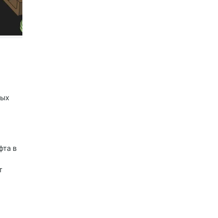
ных
фта в
т