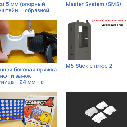
ки 5 мм (опорный
Master System (SMS)
нштейн L-образной
M5 Stick c плюс 2
нная боковая пряжка
ифт и замок-
ница - 24 мм - с