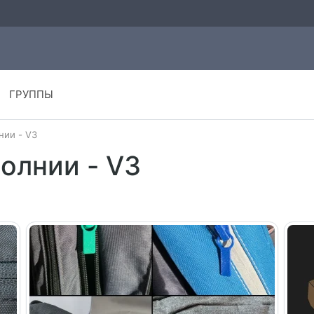
ГРУППЫ
нии - V3
олнии - V3