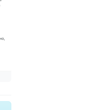
а
но,