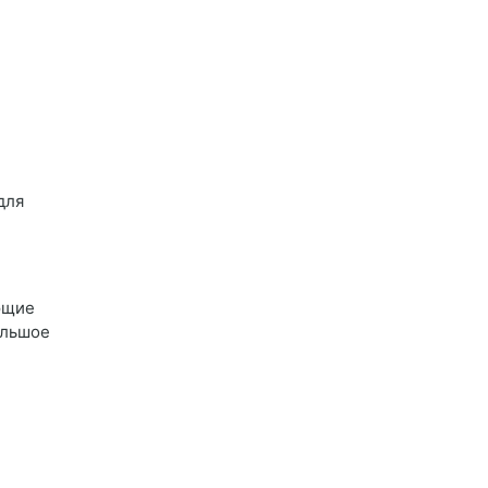
для
ющие
ольшое