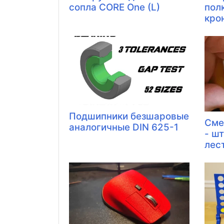
сопла CORE One (L)
пол
кро
Подшипники безшаровые
Сме
аналогичные DIN 625-1
- шт
лест