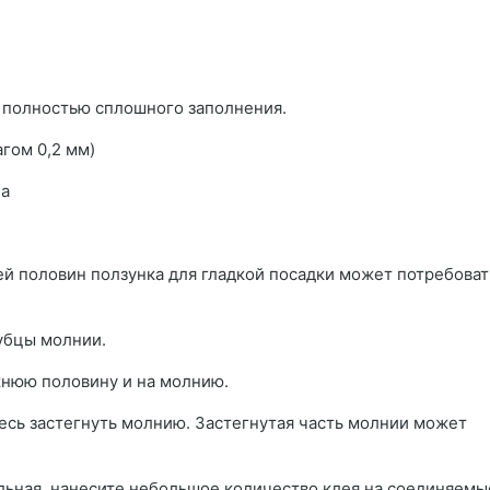
я полностью сплошного заполнения.
агом 0,2 мм)
на
ей половин ползунка для гладкой посадки может потребоват
убцы молнии.
жнюю половину и на молнию.
есь застегнуть молнию. Застегнутая часть молнии может
льная, нанесите небольшое количество клея на соединяемы