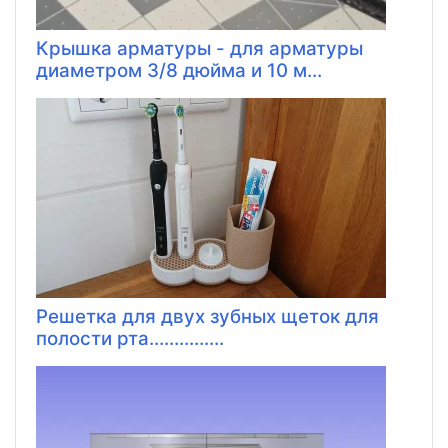
Крышка арматуры - для арматуры
диаметром 3/8 дюйма и 10 м...
Решетка для двух зубных щеток для
полости рта...............