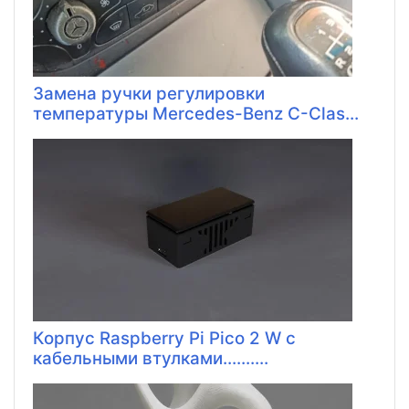
Замена ручки регулировки
температуры Mercedes-Benz C-Clas...
Корпус Raspberry Pi Pico 2 W с
кабельными втулками..........