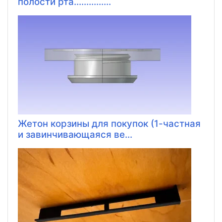
полости рта...............
Жетон корзины для покупок (1-частная
и завинчивающаяся ве...