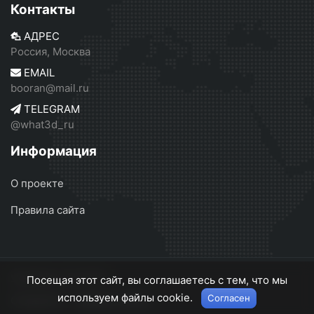
Контакты
АДРЕС
Россия, Москва
EMAIL
booran@mail.ru
TELEGRAM
@what3d_ru
Информация
О проекте
Правила сайта
what3d.ru
© 2026
Посещая этот сайт, вы соглашаетесь с тем, что мы
используем файлы cookie.
Согласен
О проекте
Правила сайта