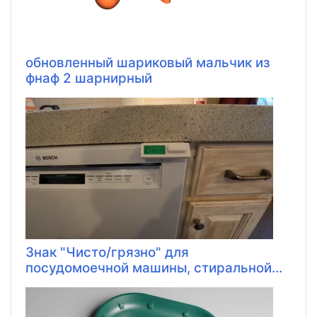
обновленный шариковый мальчик из
фнаф 2 шарнирный
Знак "Чисто/грязно" для
посудомоечной машины, стиральной...