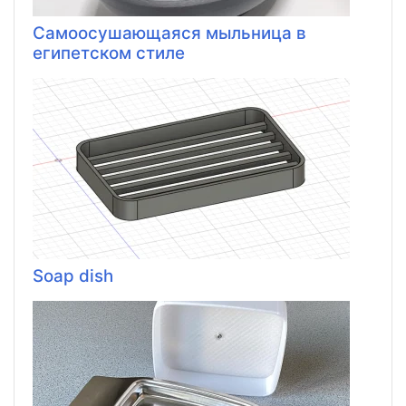
Самоосушающаяся мыльница в
египетском стиле
Soap dish