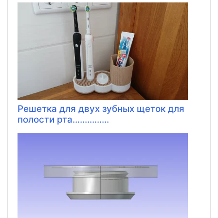
Решетка для двух зубных щеток для
полости рта...............