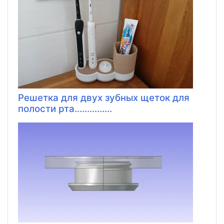
Решетка для двух зубных щеток для
полости рта...............