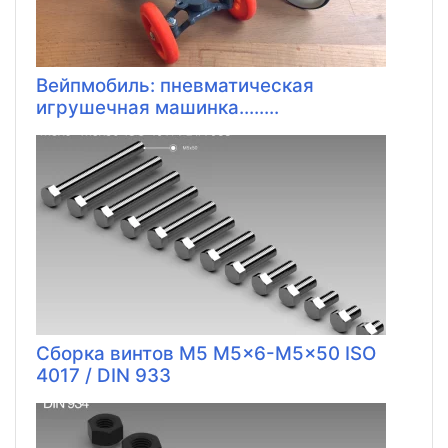
Вейпмобиль: пневматическая
игрушечная машинка........
Сборка винтов M5 M5x6-M5x50 ISO
4017 / DIN 933