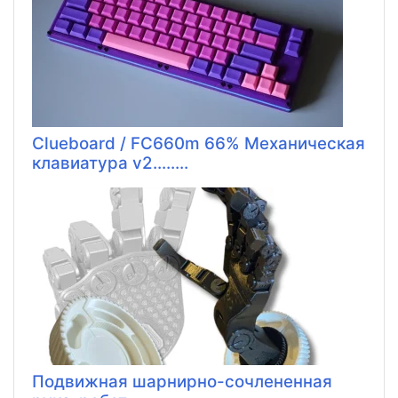
Clueboard / FC660m 66% Механическая
клавиатура v2........
Подвижная шарнирно-сочлененная