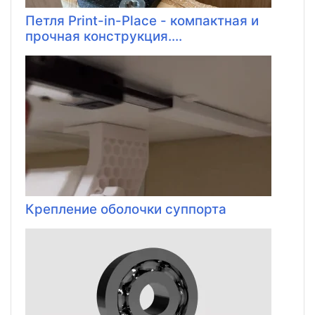
Петля Print-in-Place - компактная и
прочная конструкция....
Крепление оболочки суппорта