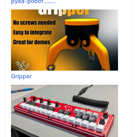
рука-робот........
Gripper