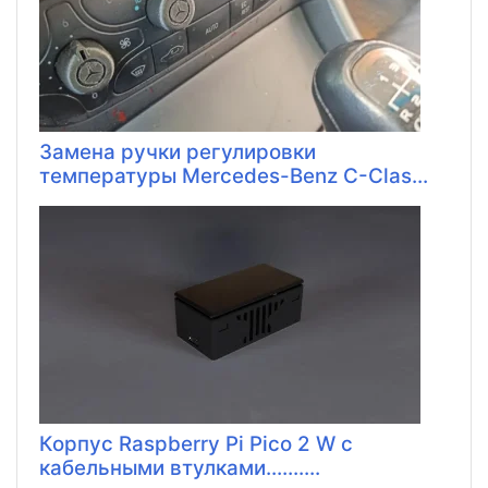
Замена ручки регулировки
температуры Mercedes-Benz C-Clas...
Корпус Raspberry Pi Pico 2 W с
кабельными втулками..........