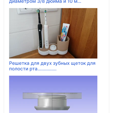
диаметром 3/8 дюйма и 10 м...
Решетка для двух зубных щеток для
полости рта...............