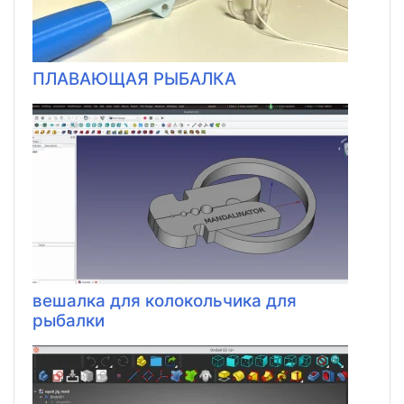
ПЛАВАЮЩАЯ РЫБАЛКА
вешалка для колокольчика для
рыбалки