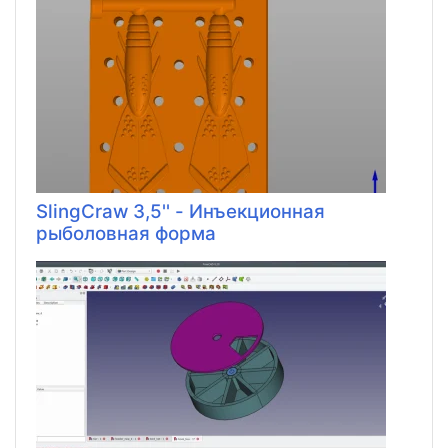
SlingCraw 3,5'' - Инъекционная
рыболовная форма