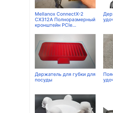
Mellanox ConnectX-2
Дер
CX312A Полноразмерный
удо
кронштейн PCIe...
Держатель для губки для
Поя
посуды
удо