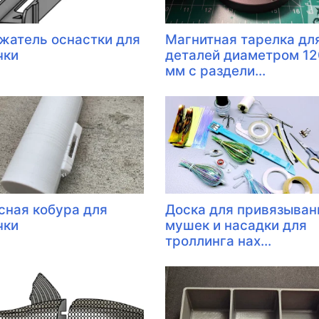
жатель оснастки для
Магнитная тарелка дл
чки
деталей диаметром 12
мм с раздели...
сная кобура для
Доска для привязыван
чки
мушек и насадки для
троллинга нах...