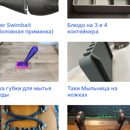
er Swimbait
Блюдо на 3 и 4
боловная приманка)
контейнера
ка губки для мытья
Таки Мыльница на
уды
ножках