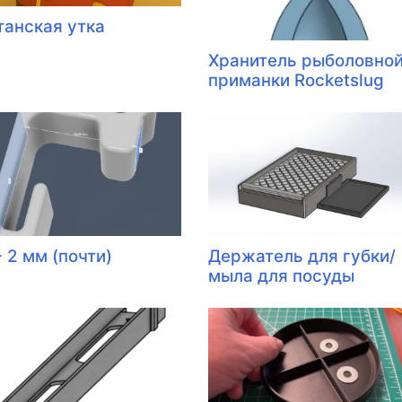
танская утка
Хранитель рыболовно
приманки Rocketslug
 2 мм (почти)
Держатель для губки/
мыла для посуды