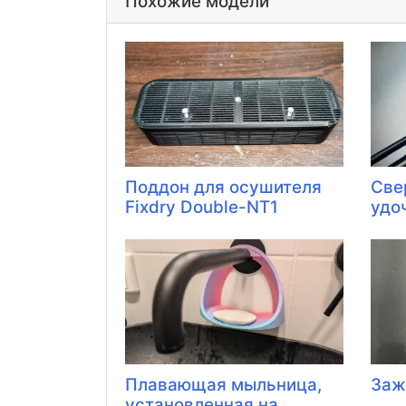
Похожие модели
Поддон для осушителя
Све
Fixdry Double-NT1
удо
Плавающая мыльница,
Заж
установленная на