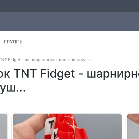
ГРУППЫ
NT Fidget - шарнирно-кинетическая игруш...
к TNT Fidget - шарнирн
уш...