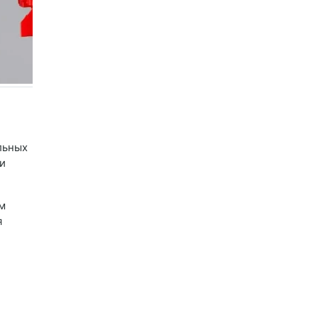
льных
и
м
я