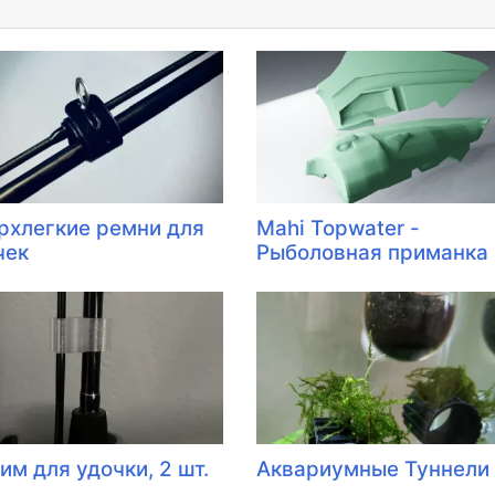
рхлегкие ремни для
Mahi Topwater -
чек
Рыболовная приманка
им для удочки, 2 шт.
Аквариумные Туннели