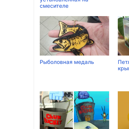
смесителе
Рыболовная медаль
Пет
кры