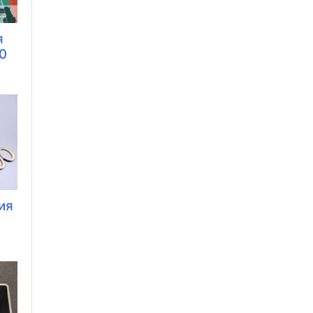
я
0
ия