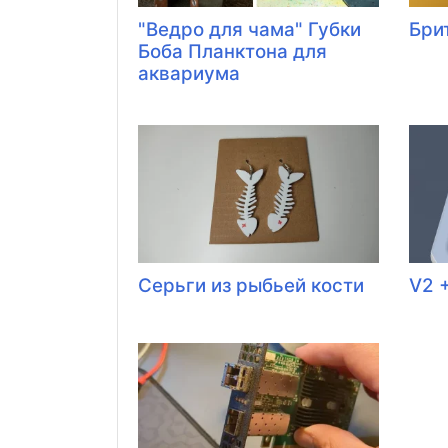
"Ведро для чама" Губки
Бри
Боба Планктона для
аквариума
Серьги из рыбьей кости
V2 +