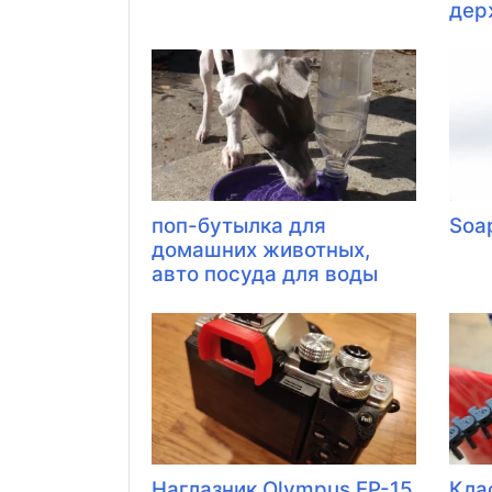
держ
поп-бутылка для
Soa
домашних животных,
авто посуда для воды
Наглазник Olympus EP-15
Кла