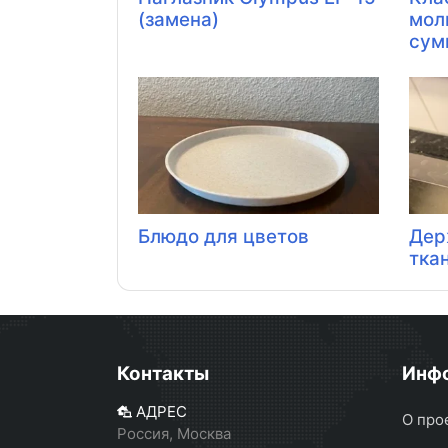
(замена)
мол
сумк
Блюдо для цветов
Дер
тка
Контакты
Инф
АДРЕС
О про
Россия, Москва