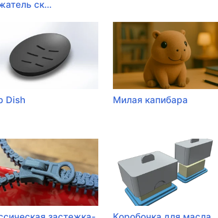
атель ск...
p Dish
Милая капибара
ссическая застежка-
Коробочка для масла