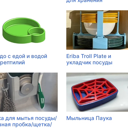
для хранения
до с едой и водой
Eriba Troll Plate и
 рептилий
укладчик посуды
ка для мытья посуды/
Мыльница Паука
вная пробка/щетка/