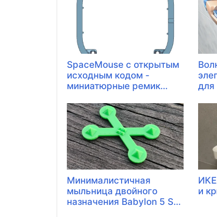
SpaceMouse с открытым
Вол
исходным кодом -
эле
миниатюрные ремик...
для
Минималистичная
ИКЕ
мыльница двойного
и к
назначения Babylon 5 S...