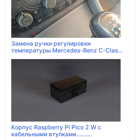
Замена ручки регулировки
температуры Mercedes-Benz C-Clas...
Корпус Raspberry Pi Pico 2 W с
кабельными втулками..........