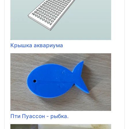
Крышка аквариума
Пти Пуассон - рыбка.