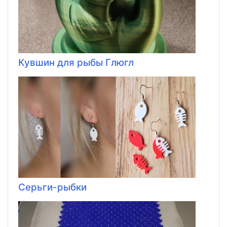
Кувшин для рыбы Глюгл
Серьги-рыбки