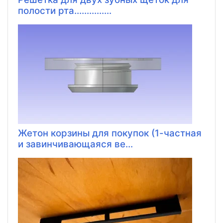
полости рта...............
Жетон корзины для покупок (1-частная
и завинчивающаяся ве...