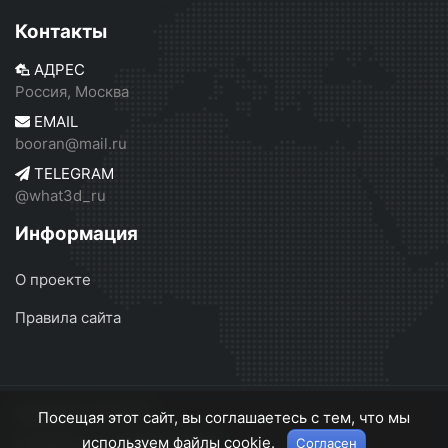
Контакты
АДРЕС
Россия, Москва
EMAIL
booran@mail.ru
TELEGRAM
@what3d_ru
Информация
О проекте
Правила сайта
what3d.ru
© 2026
Посещая этот сайт, вы соглашаетесь с тем, что мы
используем файлы cookie.
Согласен
О проекте
Правила сайта