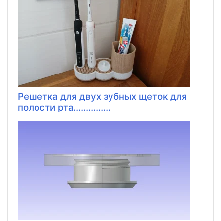
Решетка для двух зубных щеток для
полости рта...............